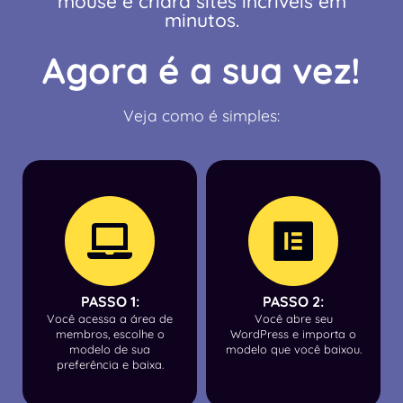
mouse e criará sites incríveis em
minutos.
Agora é a sua vez!
Veja como é simples:
PASSO 1:
PASSO 2:
Você acessa a área de
Você abre seu
membros, escolhe o
WordPress e importa o
modelo de sua
modelo que você baixou.
preferência e baixa.