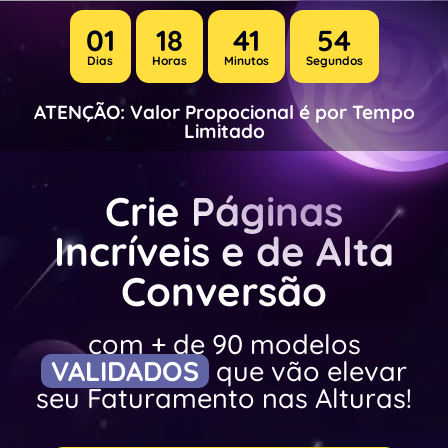
01
18
41
54
Dias
Horas
Minutos
Segundos
ATENÇÃO: Valor Propocional é por Tempo
Limitado
Crie Páginas
Incríveis e de Alta
Conversão
com + de 90 modelos
VALIDADOS
que vão elevar
seu Faturamento nas Alturas!