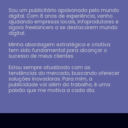
Sou um publicitário apaixonado pelo mundo
digital. Com 8 anos de experiência, venho
ajudando empresas locais, infoprodutores e
agora freelancers a se destacarem mundo
digital.
Minha abordagem estratégica e criativa
tem sido fundamental para alcançar o
sucesso de meus clientes.
Estou sempre atualizado com as
tendências do mercado, buscando oferecer
soluções inovadoras. Para mim, a
publicidade vai além do trabalho, é uma
paixão que me motiva a cada dia.