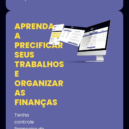
APRENDA
A
PRECIFICAR
SEUS
TRABALHOS
E
ORGANIZAR
AS
FINANÇAS
Tenha
controle
financeiro de