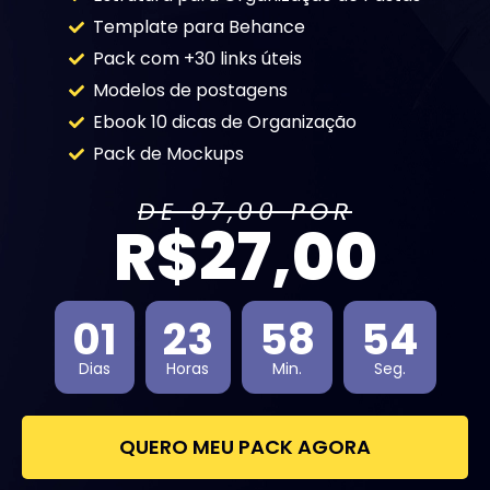
Template para Behance
Pack com +30 links úteis
Modelos de postagens
Ebook 10 dicas de Organização
Pack de Mockups
DE 97,00 POR
R$27,00
01
23
58
53
Dias
Horas
Min.
Seg.
QUERO MEU PACK AGORA