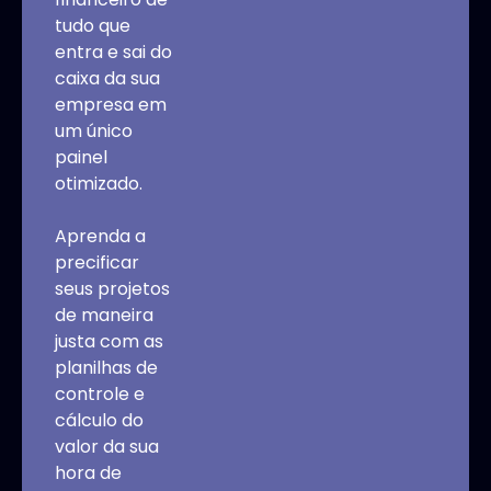
tudo que
entra e sai do
caixa da sua
empresa em
um único
painel
otimizado.
Aprenda a
precificar
seus projetos
de maneira
justa com as
planilhas de
controle e
cálculo do
valor da sua
hora de