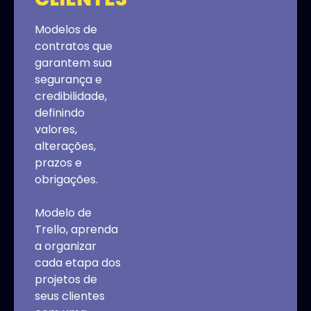
Modelos de
contratos que
garantem sua
segurança e
credibilidade,
definindo
valores,
alterações,
prazos e
obrigações.
Modelo de
Trello, aprenda
a organizar
cada etapa dos
projetos de
seus clientes