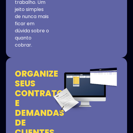
trabalho. Um
jeito simples
de nunca mais
ficar em
dúvida sobre o
quanto
cobrar.
ORGANIZE
SEUS
CONTRATOS
E
DEMANDAS
DE
CLIENTES